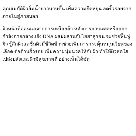
คุณสมบัติผิวอิ่มน้ำยาวนานขึ้น
เพิ่มความยืดหยุ่น
ลดริ้วรอยจาก
ภายในสู่ภายนอก
ผิวหน้าที่อ่อนแอจากการเหนื่อยล้า หลังการอาบแดดหรือออก
กำลังกายกลางแจ้ง
DNA
ผสมผสานกับไฮยาลูรอน
จะช่วยฟื้นฟู
ผิว
รู้สึกผิวสดชื่นผิวมีชีวิตชีวาช่วยเพิ่มการกระตุ้นหมุนเวียนของ
เลือด
ต่อต้านริ้วรอย
เพิ่มความนุ่มนวลให้กับผิว
ทำให้ผิวสดใส
เปล่งปลั่งและผิวมีสุขภาพดี
อย่างเห็นได้ชัด