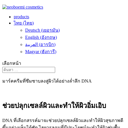
products
ไทย
(
ไทย
)
Deutsch
(
เยอรมัน
)
English
(
อังกฤษ
)
العربية
(
อารบิก
)
Magyar
(
ฮังการี
)
เลือกหน้า
มาร์คครีมที่ซึมซาบลงสู่ผิวได้อย่างล่ำลึก
DNA
ช่วยปลุกเซลล์ผิวและทำให้ผิวอิ่มเอิบ
DNA
ที่เลือกสรรค์มาจะช่วยปลุกเซลล์ผิวและทำให้ผิวสุขภาพดี
ขึ้นอย่างเห็นได้ชัด
ไฮยารูลอนที่มีประโยชน์จะทำให้ผิวชุ่มชื้น