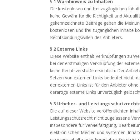
§
1 Warnhinweis zu Inhalten
Die kostenlosen und frei zugänglichen Inhal
keine Gewähr für die Richtigkeit und Aktuali
gekennzeichnete Beiträge geben die Meinung 
kostenlosen und frei zugänglichen Inhalte k
Rechtsbindungswillen des Anbieters.
§
2 Externe Links
Diese Website enthält Verknüpfungen zu Websi
bei der erstmaligen Verknüpfung der extern
keine Rechtsverstöße ersichtlich. Der Anbiete
Setzen von externen Links bedeutet nicht, da
der externen Links ist für den Anbieter oh
derartige externe Links unverzüglich gelöscht
§
3 Urheber- und Leistungsschutzrecht
Die auf dieser Website veröffentlichten Inh
Leistungsschutzrecht nicht zugelassene Verw
insbesondere für Vervielfältigung, Bearbei
elektronischen Medien und Systemen. Inhalte
einzelner Inhalte oder kompletter Seiten ist