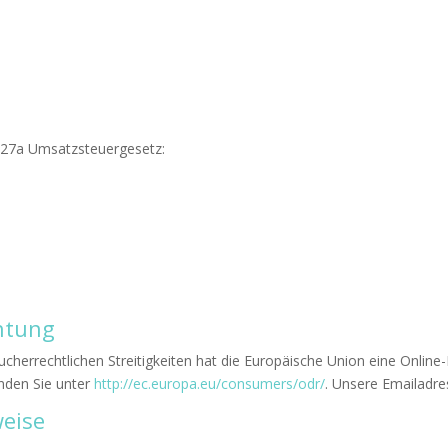
§27a Umsatzsteuergesetz:
chtung
cherrechtlichen Streitigkeiten hat die Europäische Union eine Online-
inden Sie unter
http://ec.europa.eu/consumers/odr/
. Unsere Emailadres
weise