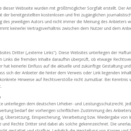
te dieser Webseite wurden mit größtmöglicher Sorgfalt erstellt. Der 
tät der bereitgestellten kostenlosen und frei zugänglichen journalist
des jeweiligen Autors und nicht immer die Meinung des Anbieters wie
ommt keinerlei Vertragsverhältnis zwischen dem Nutzer und dem Anbie
tes Dritter („externe Links“). Diese Websites unterliegen der Haftung
en Links die fremden Inhalte daraufhin überprüft, ob etwaige Rechts
r hat keinerlei Einfluss auf die aktuelle und zukünftige Gestaltung und
ss sich der Anbieter die hinter dem Verweis oder Link liegenden Inhal
ne konkrete Hinweise auf Rechtsverstöße nicht zumutbar. Bei Kenntni
.
e
alte unterliegen dem deutschen Urheber- und Leistungsschutzrecht. 
ertung bedarf der vorherigen schriftlichen Zustimmung des Anbieters 
tung, Übersetzung, Einspeicherung, Verarbeitung bzw. Wiedergabe von
 und Rechte Dritter sind dabei als solche gekennzeichnet. Die unerla
 nicht gestattet und strafbar. Lediglich die Herstellung von Kopien un