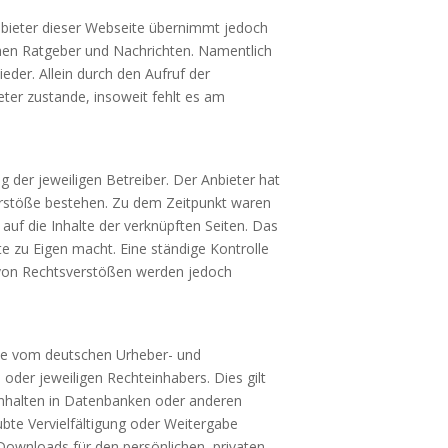
Anbieter dieser Webseite übernimmt jedoch
ischen Ratgeber und Nachrichten. Namentlich
der. Allein durch den Aufruf der
ter zustande, insoweit fehlt es am
 der jeweiligen Betreiber. Der Anbieter hat
verstöße bestehen. Zu dem Zeitpunkt waren
 auf die Inhalte der verknüpften Seiten. Das
te zu Eigen macht. Eine ständige Kontrolle
s von Rechtsverstößen werden jedoch
Jede vom deutschen Urheber- und
oder jeweiligen Rechteinhabers. Dies gilt
 Inhalten in Datenbanken oder anderen
ubte Vervielfältigung oder Weitergabe
d Downloads für den persönlichen, privaten